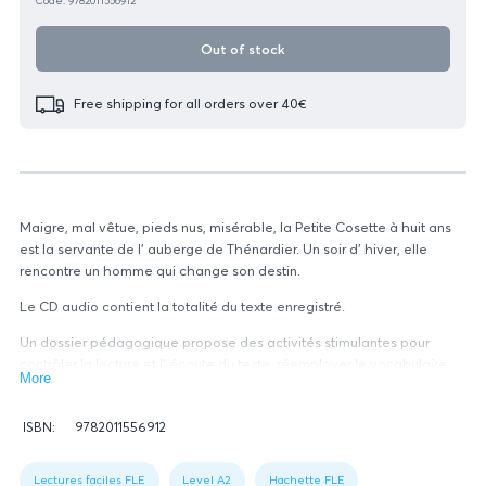
Code: 9782011556912
Out of stock
Free shipping for all orders over 40€
Maigre, mal vêtue, pieds nus, misérable, la Petite Cosette à huit ans
est la servante de l' auberge de Thénardier. Un soir d' hiver, elle
rencontre un homme qui change son destin.
Le CD audio contient la totalité du texte enregistré.
Un dossier pédagogique propose des activités stimulantes pour
contrôler la lecture et l' écoute du texte, réemployer le vocabulaire
More
ainsi que des fiches pour aller plus loin.
Book
ISBN:
9782011556912
data
Figure
1:
Lectures faciles FLE
Level A2
Hachette FLE