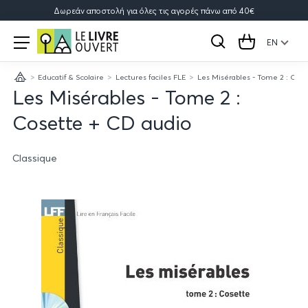
Δωρεάν αποστολή για όλες τις αγορές πάνω από 40€
Le
Open
menu
EN
Search
Cart
Livre
Educatif & Scolaire
Lectures faciles FLE
Les Misérables - Tome 2 : Cose
Ouvert
Home
Les Misérables - Tome 2 :
Cosette + CD audio
Classique