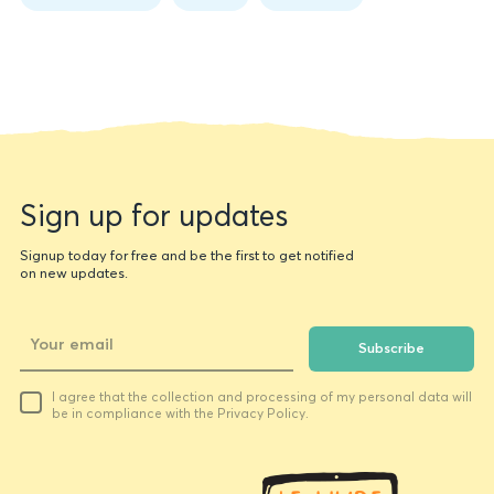
Book
data
Newsletter
Sign up for updates
form
Signup today for free and be the first to get notified
on new updates.
Subscribe
Your
I agree that the collection and processing of my personal data will
email
be in compliance with the Privacy Policy.