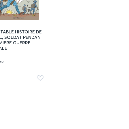
ITABLE HISTOIRE DE
L, SOLDAT PENDANT
MIERE GUERRE
ALE
ock
Add
to
favorites