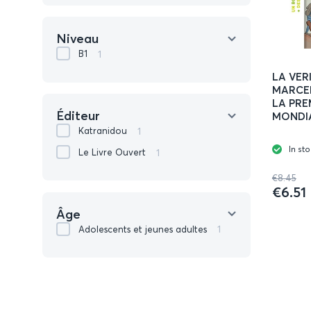
Niveau
1
B1
LA VER
MARCE
LA PRE
Éditeur
MONDI
1
Katranidou
In st
1
Le Livre Ouvert
€8.45
€6.51
Âge
1
Adolescents et jeunes adultes