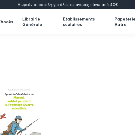
Δωρεάν αποστολή για όλες τις αγορές πάνω από 40€
Librairie
Etablissements
Papeteri
Ebooks
Générale
scolaires
Autre
Expand
Expand
Expand
submenu
submenu
submenu