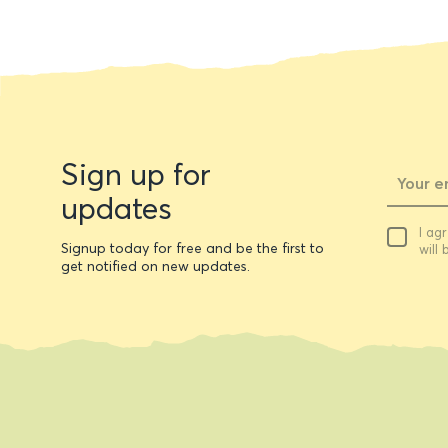
Newsletter
Sign up for
form
updates
Your
I ag
email
Signup today for free and be the first to
will
get notified on new updates.