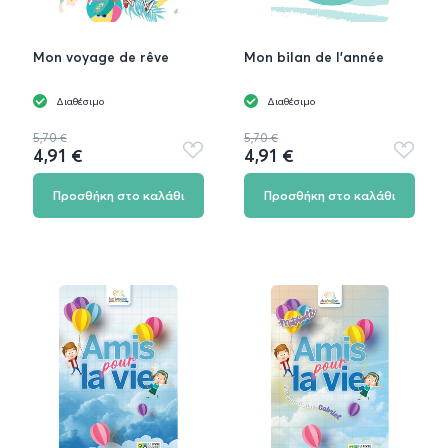
Mon voyage de rêve
Mon bilan de l’année
Διαθέσιμο
Διαθέσιμο
5,70 €
5,70 €
4,91 €
4,91 €
Προσθήκη
Προσθή
στα
στα
αγαπημένα
αγαπημ
Προσθήκη στο καλάθι
Προσθήκη στο καλάθι