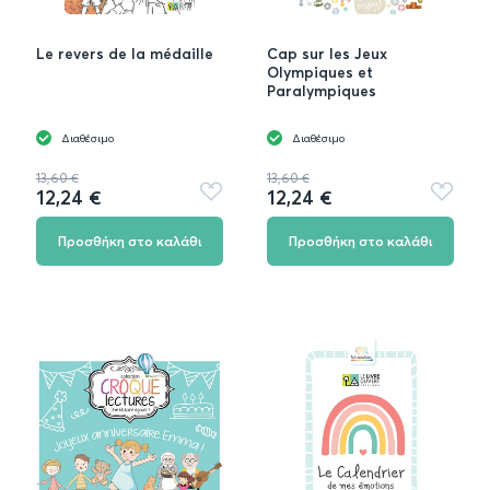
Le revers de la médaille
Cap sur les Jeux
Olympiques et
Paralympiques
Διαθέσιμο
Διαθέσιμο
13,60 €
13,60 €
12,24 €
12,24 €
Προσθήκη
Προσθή
στα
στα
αγαπημένα
αγαπημ
Προσθήκη στο καλάθι
Προσθήκη στο καλάθι