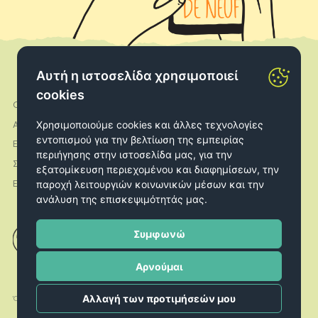
Αυτή η ιστοσελίδα χρησιμοποιεί
cookies
Ο λογαριασμός μου
Facebook
Χρησιμοποιούμε cookies και άλλες τεχνολογίες
Αποστολές
Instagram
εντοπισμού για την βελτίωση της εμπειρίας
Επιστροφές
περιήγησης στην ιστοσελίδα μας, για την
Σχετικά με εμάς
εξατομίκευση περιεχομένου και διαφημίσεων, την
παροχή λειτουργιών κοινωνικών μέσων και την
Επικοινωνία
ανάλυση της επισκεψιμότητάς μας.
Συμφωνώ
Αρνούμαι
Αλλαγή των προτιμήσεών μου
Όροι χρήσης
Πολιτική Cookies
Πολιτική Απορρήτου