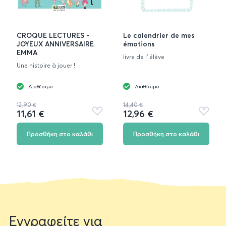
CROQUE LECTURES -
Le calendrier de mes
JOYEUX ANNIVERSAIRE
émotions
EMMA
livre de l' élève
Une histoire à jouer !
Διαθέσιμο
Διαθέσιμο
12,90 €
14,40 €
11,61 €
12,96 €
Προσθήκη
Προσθή
στα
στα
αγαπημένα
αγαπημ
Προσθήκη στο καλάθι
Προσθήκη στο καλάθι
Newsletter
Εγγραφείτε για