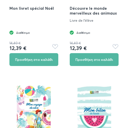
Mon livret spécial Noël
Découvre le monde
merveilleux des animaux
Livre de l'élève
Διαθέσιμο
Διαθέσιμο
14,40 €
14,40 €
12,39 €
12,39 €
Προσθήκη
Προσθή
στα
στα
αγαπημένα
αγαπημ
Προσθήκη στο καλάθι
Προσθήκη στο καλάθι